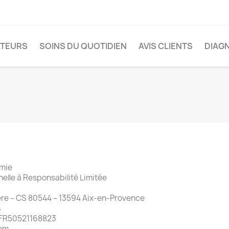
ATEURS
SOINS DU QUOTIDIEN
AVIS CLIENTS
DIAG
omie
elle à Responsabilité Limitée
ère – CS 80544 – 13594 Aix-en-Provence
4
 FR50521168823
com