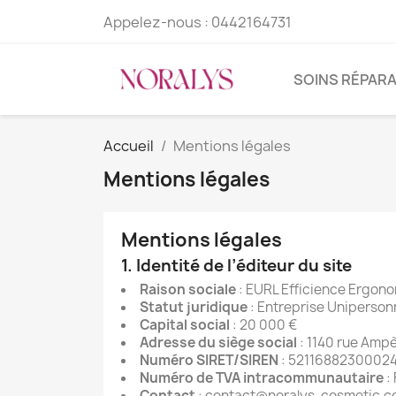
Appelez-nous :
0442164731
SOINS RÉPAR
Accueil
Mentions légales
Mentions légales
Mentions légales
1. Identité de l’éditeur du site
Raison sociale
: EURL Efficience Ergon
Statut juridique
: Entreprise Unipersonn
Capital social
: 20 000 €
Adresse du siège social
: 1140 rue Amp
Numéro SIRET/SIREN
: 5211688230002
Numéro de TVA intracommunautaire
:
Contact
:
contact
@noralys
-cosmetic.