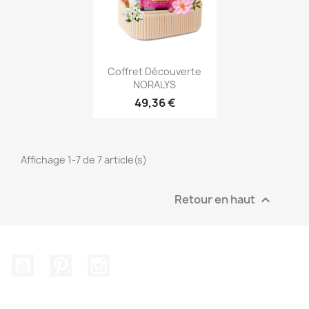
Aperçu rapide

Coffret Découverte
NORALYS
49,36 €
Affichage 1-7 de 7 article(s)
Retour en haut

YouTube
Pinterest
Instagram