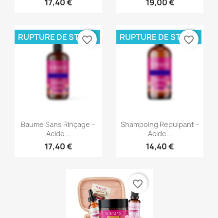
17,40 €
19,00 €
RUPTURE DE STOCK
RUPTURE DE STOCK
favorite_border
favorite_border
Aperçu rapide
Aperçu rapide


Baume Sans Rinçage –
Shampoing Repulpant –
Acide...
Acide...
17,40 €
14,40 €
favorite_border