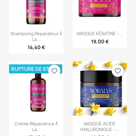
Aperçu rapide
Aperçu rapide


Shampoing Réparateur À
MASQUE KÉRATINE –...
La...
19,00 €
14,40 €
RUPTURE DE STOCK
favorite_border
favorite_border
Aperçu rapide
Aperçu rapide


Crème Réparatrice À
MASQUE ACIDE
La...
HYALURONIQUE –...