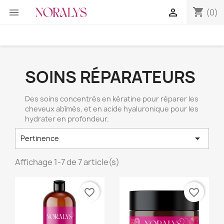
shopping_cart


(0)
SOINS RÉPARATEURS
Des soins concentrés en kératine pour réparer les
cheveux abîmés, et en acide hyaluronique pour les
hydrater en profondeur.

Pertinence
Affichage 1-7 de 7 article(s)
favorite_border
favorite_border