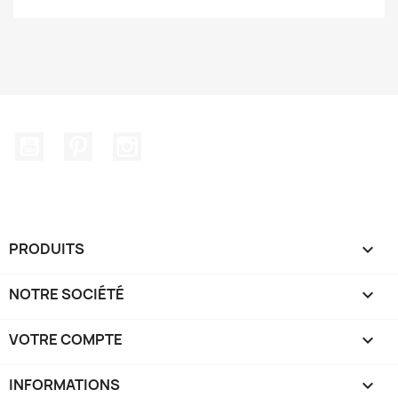
YouTube
Pinterest
Instagram
PRODUITS

NOTRE SOCIÉTÉ

VOTRE COMPTE

INFORMATIONS
keyboard_arrow_down